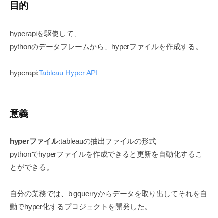
目的
y
T
hyperapiを駆使して、
e
c
pythonのデータフレームから、hyperファイルを作成する。
h
n
hyperapi:
Tableau Hyper API
o
L
i
意義
f
e
hyperファイル
:tableauの抽出ファイルの形式
pythonでhyperファイルを作成できると更新を自動化するこ
とができる。
自分の業務では、bigquerryからデータを取り出してそれを自
動でhyper化するプロジェクトを開発した。