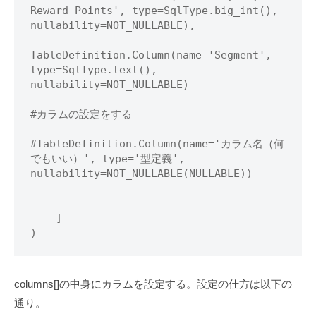
Reward Points', type=SqlType.big_int(), 
nullability=NOT_NULLABLE),

TableDefinition.Column(name='Segment', 
type=SqlType.text(), 
nullability=NOT_NULLABLE)

#カラムの設定をする

#TableDefinition.Column(name='カラム名（何
でもいい）', type='型定義', 
nullability=NOT_NULLABLE(NULLABLE))

    ]

)
columns[]の中身にカラムを設定する。設定の仕方は以下の
通り。