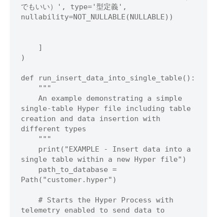
でもいい）', type='型定義', 
nullability=NOT_NULLABLE(NULLABLE))

    ]

)

def run_insert_data_into_single_table():

    """

    An example demonstrating a simple 
single-table Hyper file including table 
creation and data insertion with 
different types

    """

    print("EXAMPLE - Insert data into a 
single table within a new Hyper file")

    path_to_database = 
Path("customer.hyper")

    # Starts the Hyper Process with 
telemetry enabled to send data to 