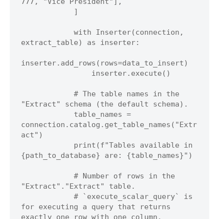
777, "Vice President"],

            ]

            with Inserter(connection, 
extract_table) as inserter:

inserter.add_rows(rows=data_to_insert)

                inserter.execute()

            # The table names in the 
"Extract" schema (the default schema).

            table_names = 
connection.catalog.get_table_names("Extr
act")

            print(f"Tables available in 
{path_to_database} are: {table_names}")

            # Number of rows in the 
"Extract"."Extract" table.

            # `execute_scalar_query` is 
for executing a query that returns 
exactly one row with one column.
