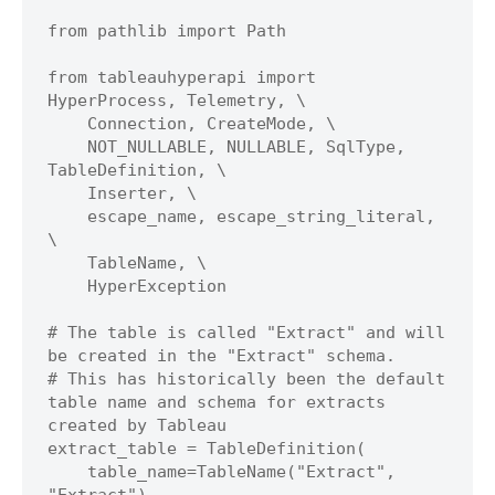
from pathlib import Path

from tableauhyperapi import 
HyperProcess, Telemetry, \

    Connection, CreateMode, \

    NOT_NULLABLE, NULLABLE, SqlType, 
TableDefinition, \

    Inserter, \

    escape_name, escape_string_literal, 
\

    TableName, \

    HyperException

# The table is called "Extract" and will 
be created in the "Extract" schema.

# This has historically been the default 
table name and schema for extracts 
created by Tableau

extract_table = TableDefinition(

    table_name=TableName("Extract", 