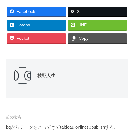
Facebook
X
Hatena
LINE
Pocket
Copy
枝野人生
投
前の投稿
稿
bqからデータをとってきてtableau onlineにpublishする。