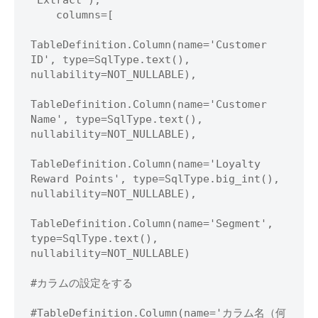
"Extract"),

    columns=[

TableDefinition.Column(name='Customer 
ID', type=SqlType.text(), 
nullability=NOT_NULLABLE),

TableDefinition.Column(name='Customer 
Name', type=SqlType.text(), 
nullability=NOT_NULLABLE),

TableDefinition.Column(name='Loyalty 
Reward Points', type=SqlType.big_int(), 
nullability=NOT_NULLABLE),

TableDefinition.Column(name='Segment', 
type=SqlType.text(), 
nullability=NOT_NULLABLE)

#カラムの設定をする

#TableDefinition.Column(name='カラム名（何