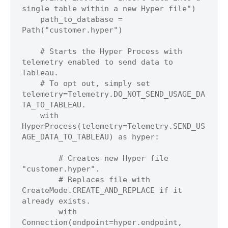
single table within a new Hyper file")

    path_to_database = 
Path("customer.hyper")

    # Starts the Hyper Process with 
telemetry enabled to send data to 
Tableau.

    # To opt out, simply set 
telemetry=Telemetry.DO_NOT_SEND_USAGE_DA
TA_TO_TABLEAU.

    with 
HyperProcess(telemetry=Telemetry.SEND_US
AGE_DATA_TO_TABLEAU) as hyper:

        # Creates new Hyper file 
"customer.hyper".

        # Replaces file with 
CreateMode.CREATE_AND_REPLACE if it 
already exists.

        with 
Connection(endpoint=hyper.endpoint,
