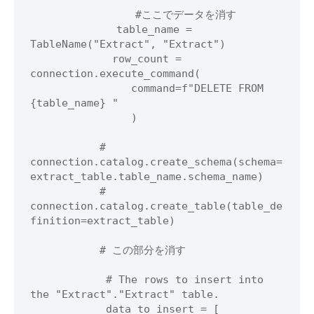
　　　　　　　　　　#ここでデータを消す

            　table_name = 
TableName("Extract", "Extract")

             row_count = 
connection.execute_command(

                command=f"DELETE FROM 
{table_name} "

                )

           # 
connection.catalog.create_schema(schema=
extract_table.table_name.schema_name)

           # 
connection.catalog.create_table(table_de
finition=extract_table)

           # この部分を消す

            # The rows to insert into 
the "Extract"."Extract" table.

            data_to_insert = [
