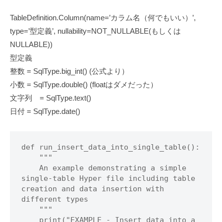
TableDefinition.Column(name=’カラム名（何でもいい）’,
type=’型定義’, nullability=NOT_NULLABLE(もしくは
NULLABLE))
型定義
整数 = SqlType.big_int() (公式より）
小数 = SqlType.double() (floatはダメだった）
文字列 = SqlType.text()
日付 = SqlType.date()
def run_insert_data_into_single_table():

    """

    An example demonstrating a simple 
single-table Hyper file including table 
creation and data insertion with 
different types

    """

    print("EXAMPLE - Insert data into a 