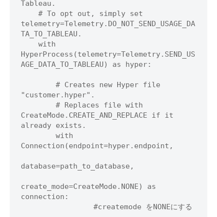
Tableau.

    # To opt out, simply set 
telemetry=Telemetry.DO_NOT_SEND_USAGE_DA
TA_TO_TABLEAU.

    with 
HyperProcess(telemetry=Telemetry.SEND_US
AGE_DATA_TO_TABLEAU) as hyper:

        # Creates new Hyper file 
"customer.hyper".

        # Replaces file with 
CreateMode.CREATE_AND_REPLACE if it 
already exists.

        with 
Connection(endpoint=hyper.endpoint,

database=path_to_database,

create_mode=CreateMode.NONE) as 
connection:

　　　　　　　　　　#createmode をNONEにする
