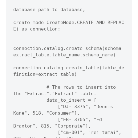
database=path_to_database,

create_mode=CreateMode.CREATE_AND_REPLAC
E) as connection:

connection.catalog.create_schema(schema=
extract_table.table_name.schema_name)

connection.catalog.create_table(table_de
finition=extract_table)

            # The rows to insert into 
the "Extract"."Extract" table.

            data_to_insert = [

                ["DJ-13375", "Dennis 
Kane", 518, "Consumer"],

                ["EB-13705", "Ed 
Braxton", 815, "Corporate"],

                ["cm-001", "rei tamai", 