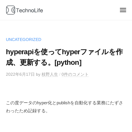
T
ュ
コ
e
ー
ン
メ
c
ニ
T
テ
D
h
ュ
ー
e
a
ン
n
t
o
c
ツ
UNCATEGORIZED
a
L
へ
h
b
i
hyperapiを使ってhyperファイルを作
ス
n
f
l
キ
o
成、更新する。[python]
e
o
ッ
L
g
2022年6月17日
by
枝野人生
/
0件のコメント
プ
i
P
f
o
e
w
e
この度データのhyper化とpublishを自動化する業務にたずさ
r
わったため記録する。
e
d
b