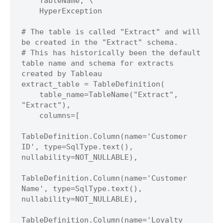
    TableName, \

    HyperException

# The table is called "Extract" and will 
be created in the "Extract" schema.

# This has historically been the default 
table name and schema for extracts 
created by Tableau

extract_table = TableDefinition(

    table_name=TableName("Extract", 
"Extract"),

    columns=[

TableDefinition.Column(name='Customer 
ID', type=SqlType.text(), 
nullability=NOT_NULLABLE),

TableDefinition.Column(name='Customer 
Name', type=SqlType.text(), 
nullability=NOT_NULLABLE),

TableDefinition.Column(name='Loyalty 