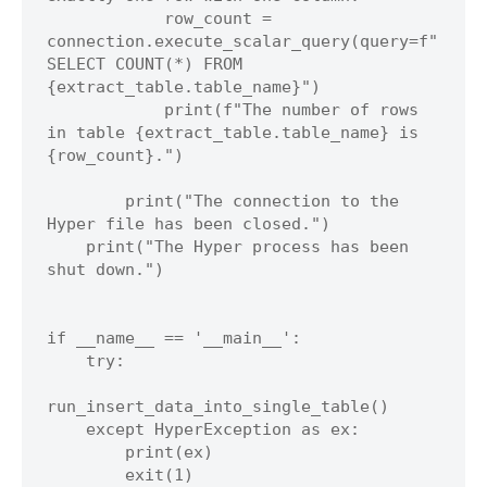
            row_count = 
connection.execute_scalar_query(query=f"
SELECT COUNT(*) FROM 
{extract_table.table_name}")

            print(f"The number of rows 
in table {extract_table.table_name} is 
{row_count}.")

        print("The connection to the 
Hyper file has been closed.")

    print("The Hyper process has been 
shut down.")

if __name__ == '__main__':

    try:

run_insert_data_into_single_table()

    except HyperException as ex:

        print(ex)
