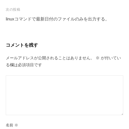
ナ
ビ
次の投稿
ゲ
linuxコマンドで最新日付のファイルのみを出力する。
ー
シ
ョ
コメントを残す
ン
メールアドレスが公開されることはありません。
※
が付いてい
る欄は必須項目です
名前
※