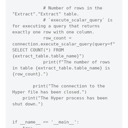
            # Number of rows in the 
"Extract"."Extract" table.

            # `execute_scalar_query` is 
for executing a query that returns 
exactly one row with one column.

            row_count = 
connection.execute_scalar_query(query=f"
SELECT COUNT(*) FROM 
{extract_table.table_name}")

            print(f"The number of rows 
in table {extract_table.table_name} is 
{row_count}.")

        print("The connection to the 
Hyper file has been closed.")

    print("The Hyper process has been 
shut down.")

if __name__ == '__main__':
