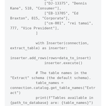
                ["DJ-13375", "Dennis 
Kane", 518, "Consumer"],

                ["EB-13705", "Ed 
Braxton", 815, "Corporate"],

                ["cm-001", "rei tamai", 
777, "Vice President"],

            ]

            with Inserter(connection, 
extract_table) as inserter:

inserter.add_rows(rows=data_to_insert)

                inserter.execute()

            # The table names in the 
"Extract" schema (the default schema).

            table_names = 
connection.catalog.get_table_names("Extr
act")

            print(f"Tables available in 
{path_to_database} are: {table_names}")
