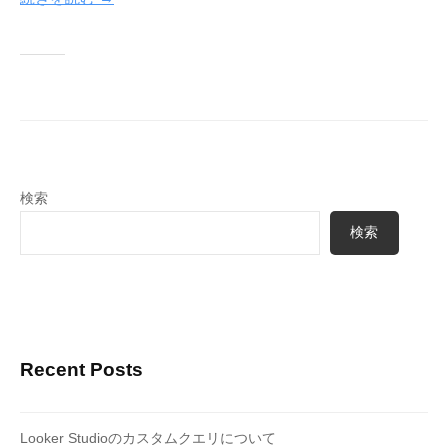
y
T
e
c
h
n
o
L
検索
i
検索
f
e
Recent Posts
Looker Studioのカスタムクエリについて