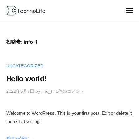
T
ュ
コ
e
ー
ン
メ
c
ニ
T
テ
D
h
ュ
ー
e
a
ン
n
t
o
c
ツ
投稿者:
info_t
a
L
へ
h
b
i
ス
n
f
l
キ
o
UNCATEGORIZED
e
o
ッ
L
g
Hello world!
プ
i
P
f
o
2022年5月7日
by
info_t
/
1件のコメント
e
w
e
Welcome to WordPress. This is your first post. Edit or delete it,
r
then start writing!
e
d
b
続きを読む →