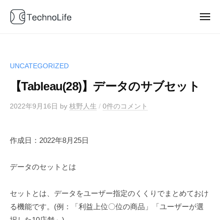
T
ュ
コ
e
ー
ン
メ
c
ニ
T
テ
D
h
ュ
ー
e
a
ン
n
t
o
c
ツ
UNCATEGORIZED
a
L
へ
h
b
i
【Tableau(28)】データのサブセット
ス
n
f
l
キ
o
e
o
2022年9月16日
by
枝野人生
/
0件のコメント
ッ
L
g
プ
i
P
作成日：2022年8月25日
f
o
e
w
データのセットとは
e
r
e
セットとは、データをユーザー指定のくくりでまとめておけ
d
る機能です。(例：「利益上位〇位の商品」「ユーザーが選
b
択した10店舗」)