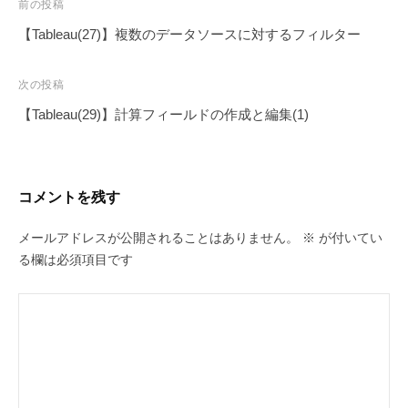
投
前の投稿
稿
【Tableau(27)】複数のデータソースに対するフィルター
ナ
ビ
次の投稿
ゲ
【Tableau(29)】計算フィールドの作成と編集(1)
ー
シ
ョ
コメントを残す
ン
メールアドレスが公開されることはありません。
※
が付いてい
る欄は必須項目です