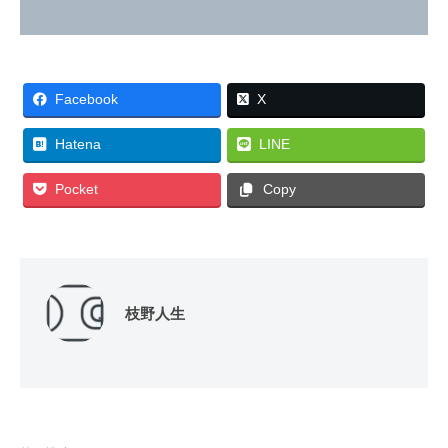
Facebook
X
Hatena
LINE
Pocket
Copy
枝野人生