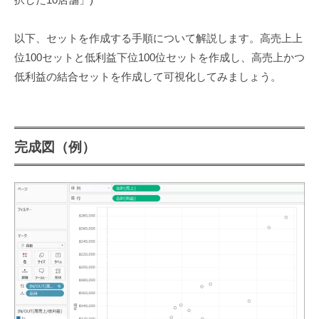
y
T
以下、セットを作成する手順について解説します。高売上上
e
位100セットと低利益下位100位セットを作成し、高売上かつ
c
低利益の結合セットを作成して可視化してみましょう。
h
n
o
L
完成図（例）
i
f
e