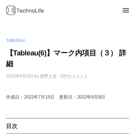
T
ュ
コ
e
ー
ン
メ
c
ニ
T
テ
D
h
ュ
ー
e
a
ン
n
t
o
c
ツ
TABLEAU
a
L
へ
h
b
i
【Tableau(6)】マーク内項目（３） 詳
ス
n
f
l
キ
o
細
e
o
ッ
L
g
2022年8月3日
by
枝野人生
/
0件のコメント
プ
i
P
f
o
e
w
作成日：2022年7月15日 更新日：2022年8月8日
e
r
e
目次
d
b