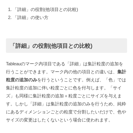
y
「詳細」の役割(他項目との比較)
T
「詳細」の使い方
e
c
h
n
「詳細」の役割(他項目との比較)
o
L
Tableauのマーク内項目である「詳細」は集計粒度の追加を
i
行うことができます。マーク内の他の項目との違いは、
集計
f
粒度の追加のみ
を行うということです。例えば、「色」では
e
集計粒度の追加に伴い粒度ごとに色を付与します。「サイ
ズ」も同様に集計粒度の追加＋粒度ごとにサイズを与えま
す。しかし「詳細」は集計粒度の追加のみを行うため、純粋
にあるディメンションごとの粒度で分割したいだけで、色や
サイズの変更はしたくないという場合に使われます。