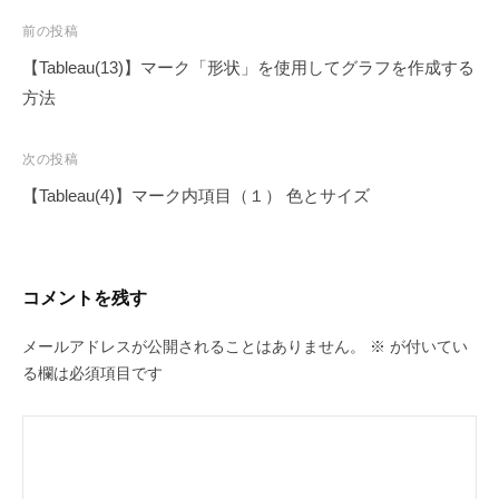
投
前の投稿
稿
【Tableau(13)】マーク「形状」を使用してグラフを作成する
ナ
方法
ビ
ゲ
次の投稿
ー
【Tableau(4)】マーク内項目（１） 色とサイズ
シ
ョ
ン
コメントを残す
メールアドレスが公開されることはありません。
※
が付いてい
る欄は必須項目です