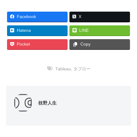
Facebook
X
Hatena
LINE
Pocket
Copy
Tableau
,
タブロー
枝野人生